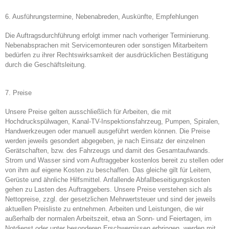
6. Ausführungstermine, Nebenabreden, Auskünfte, Empfehlungen
Die Auftragsdurchführung erfolgt immer nach vorheriger Terminierung.
Nebenabsprachen mit Servicemonteuren oder sonstigen Mitarbeitern
bedürfen zu ihrer Rechtswirksamkeit der ausdrücklichen Bestätigung
durch die Geschäftsleitung.
7. Preise
Unsere Preise gelten ausschließlich für Arbeiten, die mit
Hochdruckspülwagen, Kanal-TV-Inspektionsfahrzeug, Pumpen, Spiralen,
Handwerkzeugen oder manuell ausgeführt werden können. Die Preise
werden jeweils gesondert abgegeben, je nach Einsatz der einzelnen
Gerätschaften, bzw. des Fahrzeugs und damit des Gesamtaufwands.
Strom und Wasser sind vom Auftraggeber kostenlos bereit zu stellen oder
von ihm auf eigene Kosten zu beschaffen. Das gleiche gilt für Leitern,
Gerüste und ähnliche Hilfsmittel. Anfallende Abfallbeseitigungskosten
gehen zu Lasten des Auftraggebers. Unsere Preise verstehen sich als
Nettopreise, zzgl. der gesetzlichen Mehrwertsteuer und sind der jeweils
aktuellen Preisliste zu entnehmen. Arbeiten und Leistungen, die wir
außerhalb der normalen Arbeitszeit, etwa an Sonn- und Feiertagen, im
Notdienst oder unter besonderen Erschwernissen erbringen, werden mit