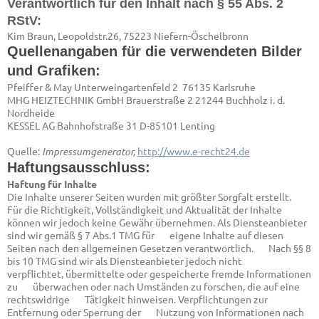
Verantwortlich für den Inhalt nach § 55 Abs. 2
RStV:
Kim Braun, Leopoldstr.26, 75223 Niefern-Öschelbronn
Quellenangaben für die verwendeten Bilder
und Grafiken:
Pfeiffer & May Unterweingartenfeld 2 76135 Karlsruhe
MHG HEIZTECHNIK GmbH Brauerstraße 2 21244 Buchholz i. d.
Nordheide
KESSEL AG Bahnhofstraße 31 D-85101 Lenting
Quelle:
Impressumgenerator,
http://www.e-recht24.de
Haftungsausschluss:
Haftung für Inhalte
Die Inhalte unserer Seiten wurden mit größter Sorgfalt erstellt.
Für die Richtigkeit, Vollständigkeit und Aktualität der Inhalte
können wir jedoch keine Gewähr übernehmen. Als Diensteanbieter
sind wir gemäß § 7 Abs.1 TMG für eigene Inhalte auf diesen
Seiten nach den allgemeinen Gesetzen verantwortlich. Nach §§ 8
bis 10 TMG sind wir als Diensteanbieter jedoch nicht
verpflichtet, übermittelte oder gespeicherte fremde Informationen
zu überwachen oder nach Umständen zu forschen, die auf eine
rechtswidrige Tätigkeit hinweisen. Verpflichtungen zur
Entfernung oder Sperrung der Nutzung von Informationen nach