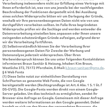
Verarbeitung insbesondere nicht zur Erfüllung eines Vertrags mit
Ihnen erforderlich ist, was von uns jeweils bei der nachfolgenden
Beschreibung der Funktionen dargestellt wird. Bei Ausübung
eines solchen Widerspruchs bitten wir um Darlegung der Gründe,
weshalb wir Ihre personenbezogenen Daten nicht wie von uns
durchgeführt verarbeiten sollten. Im Falle Ihres begründeten
Widerspruchs prüfen wir die Sachlage und werden entweder die
Datenverarbeitung einstellen bzw. anpassen oder Ihnen unsere
zwingenden schutzwürdigen Gründe aufzeigen, aufgrund derer
wir die Verarbeitung fortführen.
(3) Selbstverständlich können Sie der Verarbeitung Ihrer
personenbezogenen Daten für Zwecke der Werbung und
Datenanalyse jederzeit widersprechen. Über Ihren
Werbewiderspruch können Sie uns unter folgenden Kontaktdaten
informieren:
Braun Sanitär & Heizung, Inhaber: Kim Braun,
Westliche 372, 75172 Pforzheim, E-Mail:
k.braun-sanitaer@gmx.de
.
§ 6 Web Fonts
(1) Diese Seite nutzt zur einheitlichen Darstellung von
Schriftarten so genannte Web Fonts, die von Google
bereitgestellt werden (Rechtsgrundlage ist Art. 6 Abs. 1 S. 1 lit. f
DS-GVO). Die Google-Fonts werden direkt von einem Google-
Server geladen. Um dies technisch zu ermöglichen, sendet Ihr
Browser eine Anfrage an Google. Gemeinsam mit dieser Anfrage
werden weitere Informationen an den Google gesendet. Dabei
handelt es sich um den Name des verwendeten Browsers, die