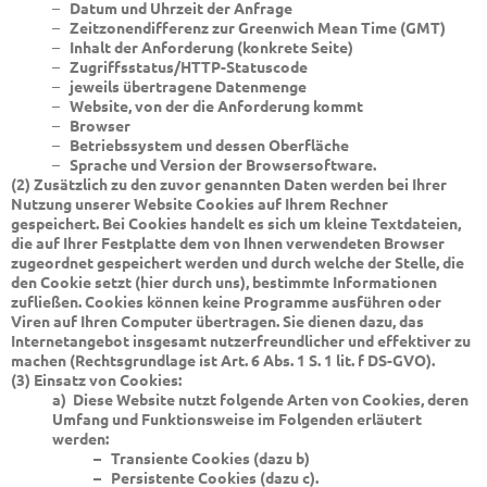
–
Datum und Uhrzeit der Anfrage
–
Zeitzonendifferenz zur Greenwich Mean Time (GMT)
–
Inhalt der Anforderung (konkrete Seite)
–
Zugriffsstatus/HTTP-Statuscode
–
jeweils übertragene Datenmenge
–
Website, von der die Anforderung kommt
–
Browser
–
Betriebssystem und dessen Oberfläche
–
Sprache und Version der Browsersoftware.
(2) Zusätzlich zu den zuvor genannten Daten werden bei Ihrer
Nutzung unserer Website Cookies auf Ihrem Rechner
gespeichert. Bei Cookies handelt es sich um kleine Textdateien,
die auf Ihrer Festplatte dem von Ihnen verwendeten Browser
zugeordnet gespeichert werden und durch welche der Stelle, die
den Cookie setzt (hier durch uns), bestimmte Informationen
zufließen. Cookies können keine Programme ausführen oder
Viren auf Ihren Computer übertragen. Sie dienen dazu, das
Internetangebot insgesamt nutzerfreundlicher und effektiver zu
machen (Rechtsgrundlage ist Art. 6 Abs. 1 S. 1 lit. f DS-GVO).
(3) Einsatz von Cookies:
a) Diese Website nutzt folgende Arten von Cookies, deren
Umfang und Funktionsweise im Folgenden erläutert
werden:
– Transiente Cookies (dazu b)
– Persistente Cookies (dazu c).