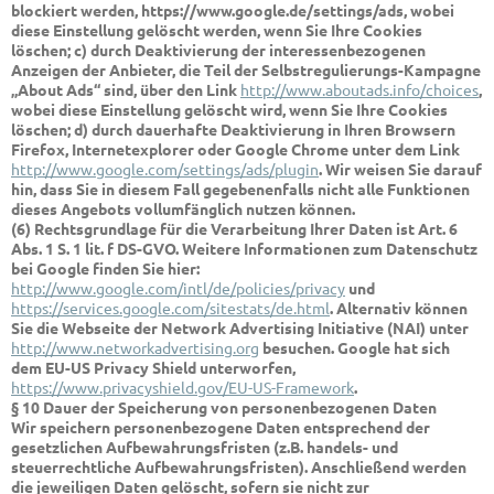
blockiert werden, https://www.google.de/settings/ads, wobei
diese Einstellung gelöscht werden, wenn Sie Ihre Cookies
löschen; c) durch Deaktivierung der interessenbezogenen
Anzeigen der Anbieter, die Teil der Selbstregulierungs-Kampagne
„About Ads“ sind, über den Link
http://www.aboutads.info/choices
,
wobei diese Einstellung gelöscht wird, wenn Sie Ihre Cookies
löschen; d) durch dauerhafte Deaktivierung in Ihren Browsern
Firefox, Internetexplorer oder Google Chrome unter dem Link
http://www.google.com/settings/ads/plugin
. Wir weisen Sie darauf
hin, dass Sie in diesem Fall gegebenenfalls nicht alle Funktionen
dieses Angebots vollumfänglich nutzen können.
(6) Rechtsgrundlage für die Verarbeitung Ihrer Daten ist Art. 6
Abs. 1 S. 1 lit. f DS-GVO. Weitere Informationen zum Datenschutz
bei Google finden Sie hier:
http://www.google.com/intl/de/policies/privacy
und
https://services.google.com/sitestats/de.html
. Alternativ können
Sie die Webseite der Network Advertising Initiative (NAI) unter
http://www.networkadvertising.org
besuchen. Google hat sich
dem EU-US Privacy Shield unterworfen,
https://www.privacyshield.gov/EU-US-Framework
.
§ 10 Dauer der Speicherung von personenbezogenen Daten
Wir speichern personenbezogene Daten entsprechend der
gesetzlichen Aufbewahrungsfristen (z.B. handels- und
steuerrechtliche Aufbewahrungsfristen). Anschließend werden
die jeweiligen Daten gelöscht, sofern sie nicht zur