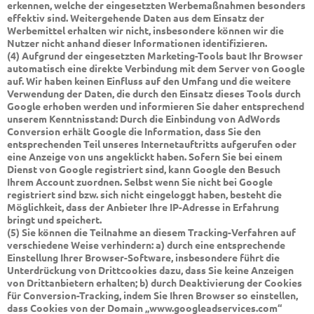
erkennen, welche der eingesetzten Werbemaßnahmen besonders
effektiv sind. Weitergehende Daten aus dem Einsatz der
Werbemittel erhalten wir nicht, insbesondere können wir die
Nutzer nicht anhand dieser Informationen identifizieren.
(4) Aufgrund der eingesetzten Marketing-Tools baut Ihr Browser
automatisch eine direkte Verbindung mit dem Server von Google
auf. Wir haben keinen Einfluss auf den Umfang und die weitere
Verwendung der Daten, die durch den Einsatz dieses Tools durch
Google erhoben werden und informieren Sie daher entsprechend
unserem Kenntnisstand: Durch die Einbindung von AdWords
Conversion erhält Google die Information, dass Sie den
entsprechenden Teil unseres Internetauftritts aufgerufen oder
eine Anzeige von uns angeklickt haben. Sofern Sie bei einem
Dienst von Google registriert sind, kann Google den Besuch
Ihrem Account zuordnen. Selbst wenn Sie nicht bei Google
registriert sind bzw. sich nicht eingeloggt haben, besteht die
Möglichkeit, dass der Anbieter Ihre IP-Adresse in Erfahrung
bringt und speichert.
(5) Sie können die Teilnahme an diesem Tracking-Verfahren auf
verschiedene Weise verhindern: a) durch eine entsprechende
Einstellung Ihrer Browser-Software, insbesondere führt die
Unterdrückung von Drittcookies dazu, dass Sie keine Anzeigen
von Drittanbietern erhalten; b) durch Deaktivierung der Cookies
für Conversion-Tracking, indem Sie Ihren Browser so einstellen,
dass Cookies von der Domain „www.googleadservices.com“