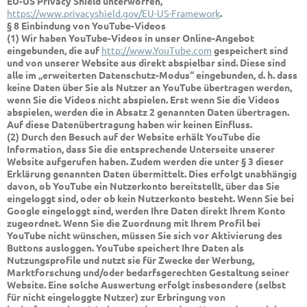
EU-US Privacy Shield unterworfen,
https://www.privacyshield.gov/EU-US-Framework
.
§ 8 Einbindung von YouTube-Videos
(1) Wir haben YouTube-Videos in unser Online-Angebot
eingebunden, die auf
http://www.YouTube.com
gespeichert sind
und von unserer Website aus direkt abspielbar sind. Diese sind
alle im „erweiterten Datenschutz-Modus“ eingebunden, d. h. dass
keine Daten über Sie als Nutzer an YouTube übertragen werden,
wenn Sie die Videos nicht abspielen. Erst wenn Sie die Videos
abspielen, werden die in Absatz 2 genannten Daten übertragen.
Auf diese Datenübertragung haben wir keinen Einfluss.
(2) Durch den Besuch auf der Website erhält YouTube die
Information, dass Sie die entsprechende Unterseite unserer
Website aufgerufen haben. Zudem werden die unter § 3 dieser
Erklärung genannten Daten übermittelt. Dies erfolgt unabhängig
davon, ob YouTube ein Nutzerkonto bereitstellt, über das Sie
eingeloggt sind, oder ob kein Nutzerkonto besteht. Wenn Sie bei
Google eingeloggt sind, werden Ihre Daten direkt Ihrem Konto
zugeordnet. Wenn Sie die Zuordnung mit Ihrem Profil bei
YouTube nicht wünschen, müssen Sie sich vor Aktivierung des
Buttons ausloggen. YouTube speichert Ihre Daten als
Nutzungsprofile und nutzt sie für Zwecke der Werbung,
Marktforschung und/oder bedarfsgerechten Gestaltung seiner
Website. Eine solche Auswertung erfolgt insbesondere (selbst
für nicht eingeloggte Nutzer) zur Erbringung von