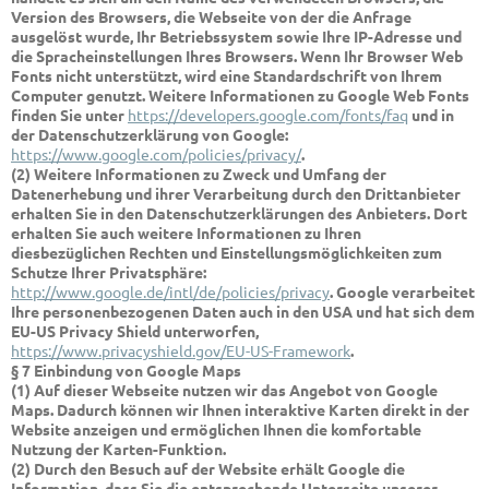
Version des Browsers, die Webseite von der die Anfrage
ausgelöst wurde, Ihr Betriebssystem sowie Ihre IP-Adresse und
die Spracheinstellungen Ihres Browsers. Wenn Ihr Browser Web
Fonts nicht unterstützt, wird eine Standardschrift von Ihrem
Computer genutzt. Weitere Informationen zu Google Web Fonts
finden Sie unter
https://developers.google.com/fonts/faq
und in
der Datenschutzerklärung von Google:
https://www.google.com/policies/privacy/
.
(2) Weitere Informationen zu Zweck und Umfang der
Datenerhebung und ihrer Verarbeitung durch den Drittanbieter
erhalten Sie in den Datenschutzerklärungen des Anbieters. Dort
erhalten Sie auch weitere Informationen zu Ihren
diesbezüglichen Rechten und Einstellungsmöglichkeiten zum
Schutze Ihrer Privatsphäre:
http://www.google.de/intl/de/policies/privacy
. Google verarbeitet
Ihre personenbezogenen Daten auch in den USA und hat sich dem
EU-US Privacy Shield unterworfen,
https://www.privacyshield.gov/EU-US-Framework
.
§ 7 Einbindung von Google Maps
(1) Auf dieser Webseite nutzen wir das Angebot von Google
Maps. Dadurch können wir Ihnen interaktive Karten direkt in der
Website anzeigen und ermöglichen Ihnen die komfortable
Nutzung der Karten-Funktion.
(2) Durch den Besuch auf der Website erhält Google die
Information, dass Sie die entsprechende Unterseite unserer